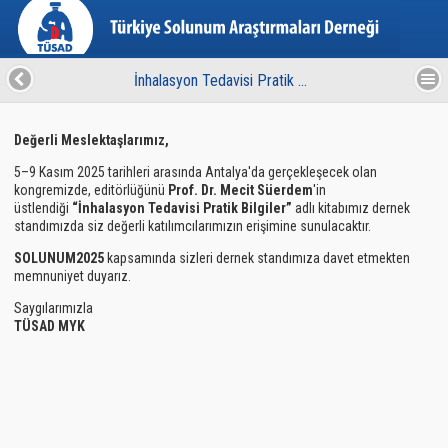
İnhalasyon Tedavisi Pratik Bilgiler Kitabımız Kongre Dernek Standımızda Sizleri Bekliyor...
Değerli Meslektaşlarımız,
5–9 Kasım 2025 tarihleri arasında Antalya'da gerçekleşecek olan
kongremizde, editörlüğünü
Prof. Dr. Mecit Süerdem
'in
üstlendiği
“İnhalasyon Tedavisi Pratik Bilgiler”
adlı kitabımız dernek
standımızda siz değerli katılımcılarımızın erişimine sunulacaktır.
SOLUNUM2025
kapsamında sizleri dernek standımıza davet etmekten
memnuniyet duyarız.
Saygılarımızla
TÜSAD MYK